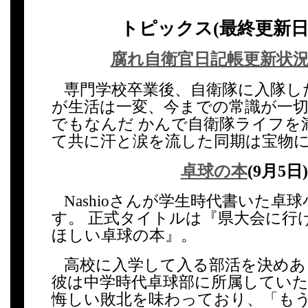
トピックス(最終更新日9
腐れ自衛官日記帳更新状
専門学校卒業後、自衛隊に入隊し
が生活は一変、今までの常識が一切
でもなんだ かんで自衛隊ライフを
て共に汗と涙を流した同期は宝物に
卓球の本
(9月5日)
Nashioさんが学生時代書いた卓
す。 正式タイトルは『県大会に行
ほしい卓球の本』。
高校に入学して入る部活を決めあ
彼は中学時代卓球部に所属していた
悔しい敗北を味わっており、「も